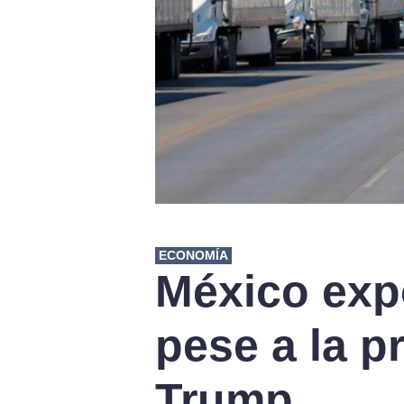
ECONOMÍA
México ex
pese a la p
Trump