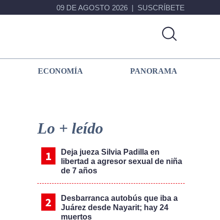
09 DE AGOSTO 2026
SUSCRÍBETE
ECONOMÍA
PANORAMA
Primary
Sidebar
Lo + leído
Deja jueza Silvia Padilla en
libertad a agresor sexual de niña
de 7 años
Desbarranca autobús que iba a
Juárez desde Nayarit; hay 24
muertos