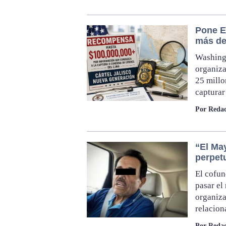
Pone E
más de
Washingt
organiza
25 millo
capturar
Por Redac
“El Ma
perpet
El cofun
pasar el 
organiza
relacion
Por Redac