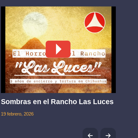
La
mu
Sombras en el Rancho Las Luces
1 jul
19 febrero, 2026