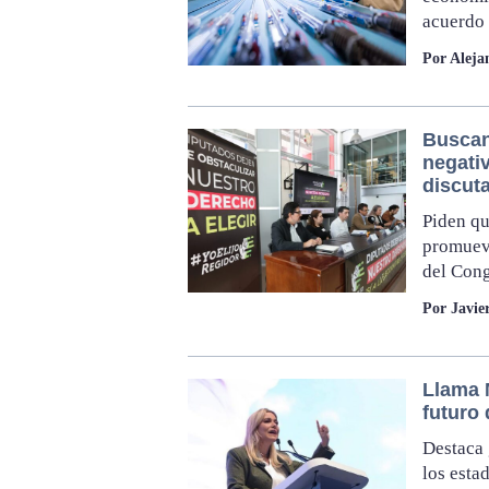
acuerdo 
Por Aleja
Buscan
negativ
discut
Piden q
promueva
del Cong
Por Javie
Llama 
futuro
⁠Destaca
los esta