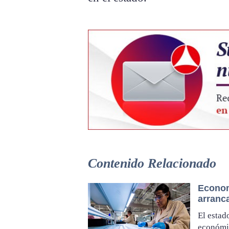
Contenido Relacionado
Econom
arranc
El estad
económic