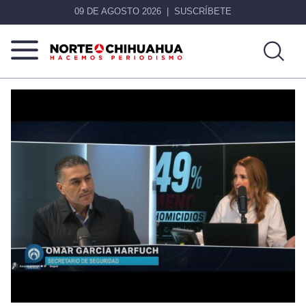
09 DE AGOSTO 2026
SUSCRÍBETE
Norte
Más
De
que
Chihuahua
noticias,
hacemos periodismo