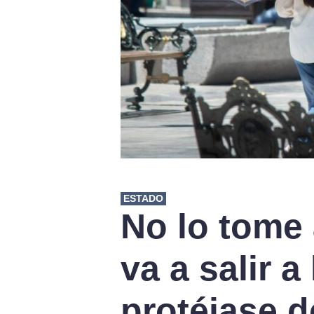
ESTADO
No lo tome a
va a salir a 
protéjase d