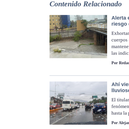
Contenido Relacionado
Alerta 
riesgo
Exhortan
cuerpos 
mantener
las indi
Por Redac
Ahí vie
lluvios
El titul
fenómeno
hasta la 
Por Aleja