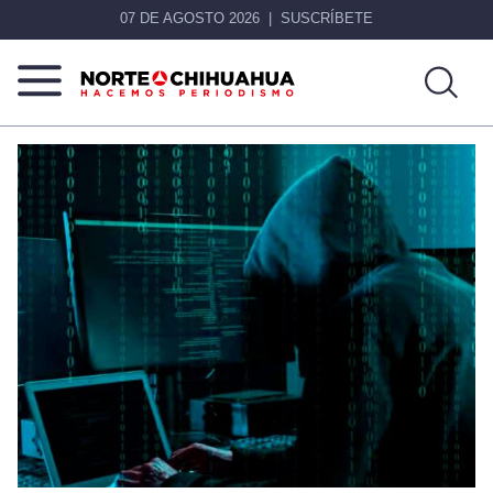
07 DE AGOSTO 2026
SUSCRÍBETE
Norte
Más
De
que
Chihuahua
noticias,
hacemos periodismo