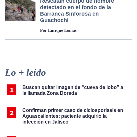
Rescatan cuerpo de hombre
detectado en el fondo de la
Barranca Sinforosa en
Guachochi
Por Enrique Lomas
Primary
Lo + leído
Sidebar
Buscan quitar imagen de “cueva de lobo” a
la llamada Zona Dorada
Confirman primer caso de ciclosporiasis en
Aguascalientes; paciente adquirió la
infección en Jalisco