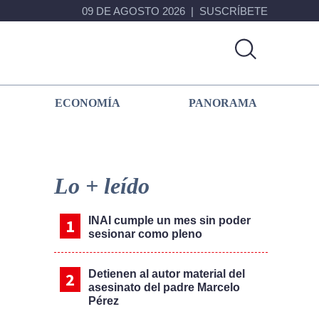
09 DE AGOSTO 2026
SUSCRÍBETE
ECONOMÍA
PANORAMA
Primary
Sidebar
Lo + leído
INAI cumple un mes sin poder
sesionar como pleno
Detienen al autor material del
asesinato del padre Marcelo
Pérez