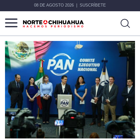
08 DE AGOSTO 2026
SUSCRÍBETE
Norte
Más
De
que
Chihuahua
noticias,
hacemos periodismo