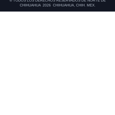
® TODOS LOS DERECHOS RESERVADOS DE NORTE DE
CHIHUAHUA 2026 CHIHUAHUA, CHIH. MEX.