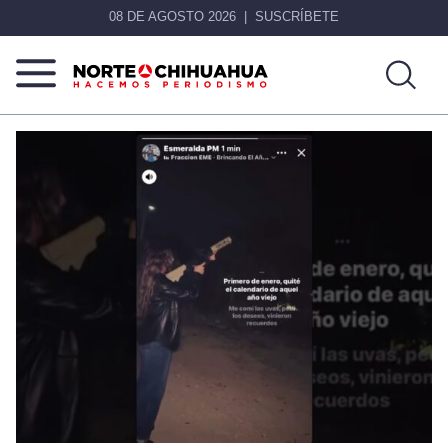
08 DE AGOSTO 2026
SUSCRÍBETE
Norte
Más
De
que
Chihuahua
noticias,
hacemos periodismo