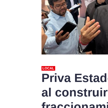
LOCAL
Priva Esta
al construir
fraccionami