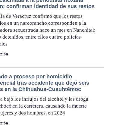
calcinada a la periodista Roxana
; confirman identidad de sus restos
lía de Veracruz confirmó que los restos
dos en un narcorancho corresponden a la
dora secuestrada hace un mes en Nanchital;
 detenidos, entre ellos cuatro policías
ales
ción
ado a proceso por homicidio
ncial tras accidente que dejó seis
s en la Chihuahua-Cuauhtémoc
 bajo los influjos del alcohol y las droga,
hocó en la carretera, causando la muerte
ujeres y dos hombres, en 2024
ción