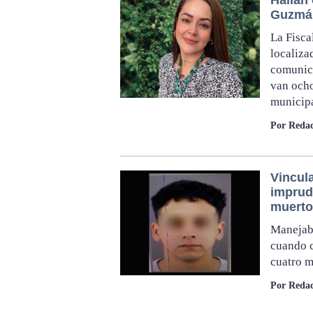
Hallan 
Guzmán
La Fisca
localiza
comunica
van ocho
municip
Por Redac
Vincul
imprude
muerto
Manejaba
cuando c
cuatro m
Por Redac