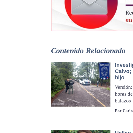
Contenido Relacionado
Invest
Calvo; 
hijo
Versión:
horas de
balazos
Por Carl