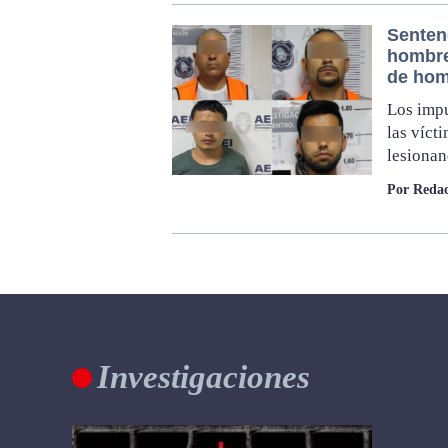
Sentenc
hombres
de hom
Los impu
las víct
lesionan
Por Redac
Investigaciones