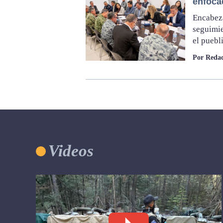
enfoca
Encabez
seguimie
el puebl
Por Redac
Videos