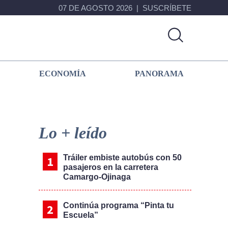
07 DE AGOSTO 2026
SUSCRÍBETE
ECONOMÍA
PANORAMA
Primary
Sidebar
Lo + leído
Tráiler embiste autobús con 50
pasajeros en la carretera
Camargo-Ojinaga
Continúa programa “Pinta tu
Escuela”