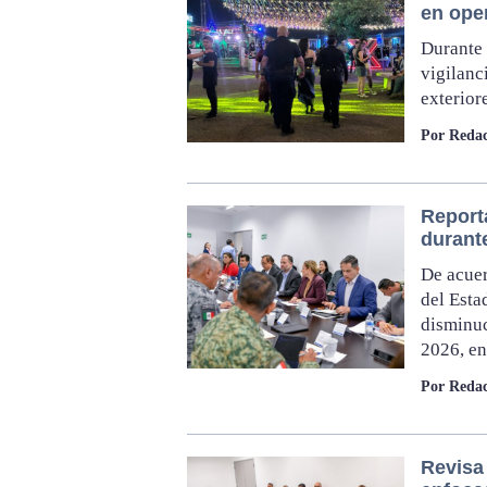
en oper
Durante 
vigilanc
exterior
Por Redac
Report
durant
De acuer
del Esta
disminuc
2026, en
Por Redac
Revisa