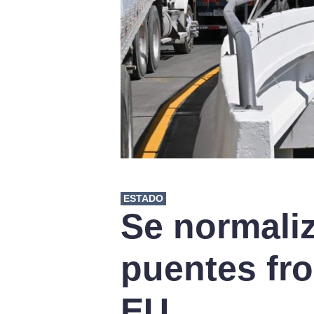
ESTADO
Se normali
puentes fro
EU