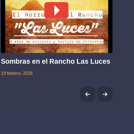
La
mu
Sombras en el Rancho Las Luces
1 jul
19 febrero, 2026