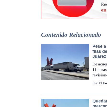
Contenido Relacionado
Pese a 
filas d
Juárez
De acuer
11 horas
revision
Por El Un
Quedan
mercan