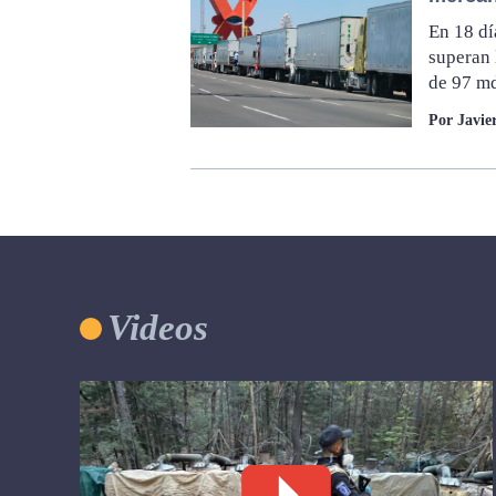
En 18 dí
superan 
de 97 m
Por Javi
Videos