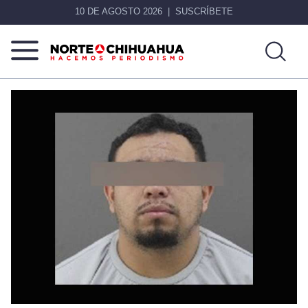
10 DE AGOSTO 2026
SUSCRÍBETE
Norte
Más
De
que
Chihuahua
noticias,
hacemos periodismo