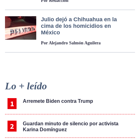
Por Redacción
Julio dejó a Chihuahua en la
cima de los homicidios en
México
Por Alejandro Salmón Aguilera
Primary
Lo + leído
Sidebar
Arremete Biden contra Trump
Guardan minuto de silencio por activista
Karina Domínguez