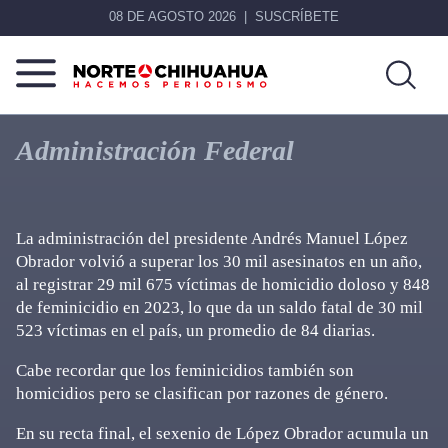
08 DE AGOSTO 2026
SUSCRÍBETE
Norte
Más
De
que
Administración Federal
Chihuahua
noticias,
hacemos periodismo
La administración del
presidente Andrés Manuel López
Obrador
volvió a superar los 30 mil asesinatos en un año,
al registrar 29 mil 675 víctimas de homicidio doloso y 848
de feminicidio en 2023, lo que da un saldo fatal de 30 mil
523 víctimas en el país, un promedio de 84 diarias.
Cabe recordar que los feminicidios también son
homicidios pero se clasifican por razones de género.
En su recta final, el sexenio de López Obrador acumula un