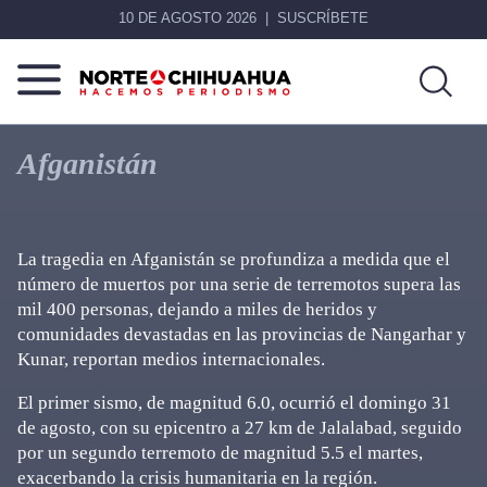
10 DE AGOSTO 2026
SUSCRÍBETE
Norte
Más
De
que
Afganistán
Chihuahua
noticias,
hacemos periodismo
La tragedia en Afganistán se profundiza a medida que el
número de muertos por una serie de terremotos supera las
mil 400 personas, dejando a miles de heridos y
comunidades devastadas en las provincias de Nangarhar y
Kunar, reportan medios internacionales.
El primer sismo, de magnitud 6.0, ocurrió el domingo 31
de agosto, con su epicentro a 27 km de Jalalabad, seguido
por un segundo terremoto de magnitud 5.5 el martes,
exacerbando la crisis humanitaria en la región.