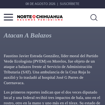
08 DE AGOSTO 2026
SUSCRÍBETE
Norte
Más
De
que
Atacan A Balazos
Chihuahua
noticias,
hacemos periodismo
Faustino Javier Estrada González, líder moral del Partido
Verde Ecologista (PVEM) en Morelos, fue objeto de un
ataque a balazos frente al Servicio de Administración
Tributaria (SAT). Una ambulancia de la Cruz Roja lo
auxilió y lo trasladó al hospital José G Parres de
Cuernavaca.
Los primeros reportes indican que el dos veces diputado
local y una federal recibió tres impactos de bala, uno en el
rostro, otro en la mano y uno más en el tórax. Su estado de