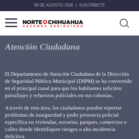
08 DE AGOSTO 2026
SUSCRÍBETE
Norte
Más
De
que
Atención Ciudadana
Chihuahua
noticias,
hacemos periodismo
El Departamento de Atención Ciudadana de la Dirección
de Seguridad Pública Municipal (DSPM) se ha convertido
en el principal canal para que los habitantes soliciten
patrullajes y refuerzos policiales en sus colonias.
A través de esta área, los ciudadanos pueden reportar
problemas de inseguridad y pedir presencia policial
específica en viviendas, escuelas, parques, comercios o
calles donde identifiquen riesgos o alta incidencia
delictiva.