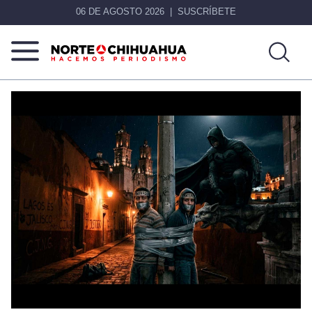
06 DE AGOSTO 2026
SUSCRÍBETE
Norte
Más
De
que
Chihuahua
noticias,
hacemos periodismo