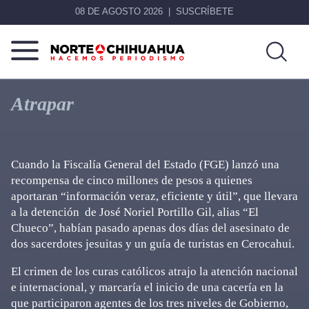
08 DE AGOSTO 2026
SUSCRÍBETE
Norte
Más
De
que
Atrapar
Chihuahua
noticias,
hacemos periodismo
Cuando la Fiscalía General del Estado (FGE) lanzó una
recompensa de cinco millones de pesos a quienes
aportaran “información veraz, eficiente y útil”, que llevara
a la detención de José Noriel Portillo Gil, alias “El
Chueco”, habían pasado apenas dos días del asesinato de
dos sacerdotes jesuitas y un guía de turistas en Cerocahui.
El crimen de los curas católicos atrajo la atención nacional
e internacional, y marcaría el inicio de una cacería en la
que participaron agentes de los tres niveles de Gobierno,