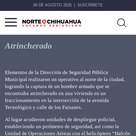
09 DE AGOSTO 2026
SUSCRÍBETE
Norte
Más
De
que
Atrincherado
Chihuahua
noticias,
hacemos periodismo
Elementos de la Dirección de Seguridad Pública
Municipal realizaron un operativo al norte de la ciudad,
logrando la captura de un hombre armado que se
encontraba atrincherado en una vivienda en un
fraccionamiento en la intersección de la avenida
Tecnológico y calle de los Faisanes.
Al lugar acudieron unidades de despliegue policial,
estableciendo un perímetro de seguridad, así como la
Unidad de Operaciones Aéreas con el helicóptero “Halcón