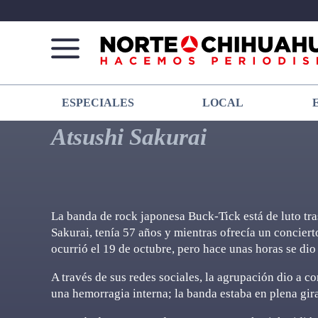
Norte
Más
ESPECIALES
LOCAL
De
que
Chihuahua
noticias,
Atsushi Sakurai
hacemos periodismo
La banda de rock japonesa Buck-Tick está de luto tra
Sakurai, tenía 57 años y mientras ofrecía un concierto 
ocurrió el 19 de octubre, pero hace unas horas se dio a
A través de sus redes sociales, la agrupación dio a co
una hemorragia interna; la banda estaba en plena gir