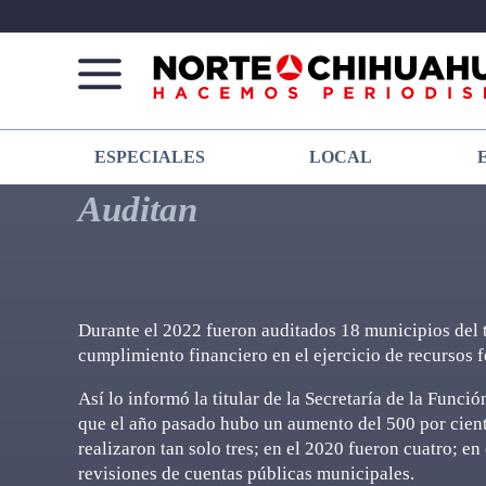
Norte
Más
ESPECIALES
LOCAL
De
que
Chihuahua
noticias,
Auditan
hacemos periodismo
Durante el 2022 fueron auditados 18 municipios del ter
cumplimiento financiero en el ejercicio de recursos 
Así lo informó la titular de la Secretaría de la Funci
que el año pasado hubo un aumento del 500 por ciento 
realizaron tan solo tres; en el 2020 fueron cuatro; e
revisiones de cuentas públicas municipales.