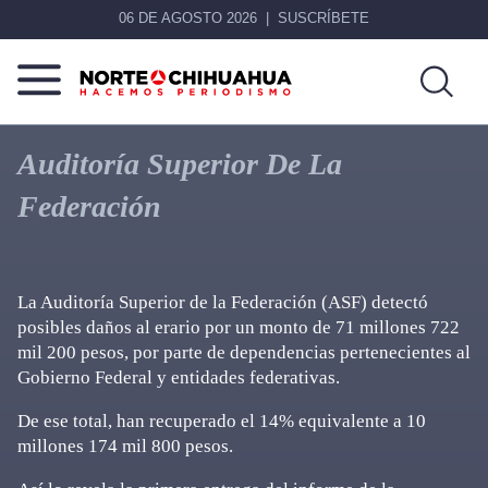
06 DE AGOSTO 2026
SUSCRÍBETE
Norte
Más
De
que
Auditoría Superior De La
Chihuahua
noticias,
Federación
hacemos periodismo
La Auditoría Superior de la Federación (ASF) detectó
posibles daños al erario por un monto de 71 millones 722
mil 200 pesos, por parte de dependencias pertenecientes al
Gobierno Federal y entidades federativas.
De ese total, han recuperado el 14% equivalente a 10
millones 174 mil 800 pesos.