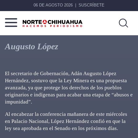
06 DE AGOSTO 2026
SUSCRÍBETE
Norte
Más
De
que
Augusto López
Chihuahua
noticias,
hacemos periodismo
El secretario de Gobernación, Adán Augusto López
Hernández, sostuvo que la Ley Minera es una propuesta
avanzada, ya que protege los derechos de los pueblos
originarios e indígenas para acabar una etapa de “abusos e
impunidad”.
Al encabezar la conferencia mañanera de este miércoles
en Palacio Nacional, López Hernández confió en que la
ley sea aprobada en el Senado en los próximos días.