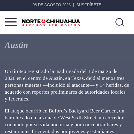
08 DE AGOSTO 2026
SUSCRÍBETE
Norte
Más
De
que
Austin
Chihuahua
noticias,
hacemos periodismo
Un tiroteo registrado la madrugada del 1 de marzo de
2026 en el centro de Austin, en Texas, dejó al menos tres
personas muertas —incluido el atacante— y 14 heridas, de
acuerdo con reportes preliminares de autoridades locales
y federales.
El ataque ocurrió en Buford’s Backyard Beer Garden, un
bar ubicado en la zona de West Sixth Street, un corredor
conocido por su vida nocturna y por concentrar bares y
restaurantes frecuentados por jóvenes y estudiantes.