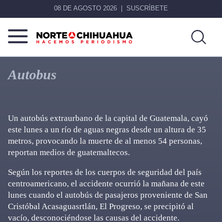
08 DE AGOSTO 2026
SUSCRÍBETE
Norte
Más
De
que
Autobus
Chihuahua
noticias,
hacemos periodismo
Un autobús extraurbano de la capital de Guatemala, cayó
este lunes a un río de aguas negras desde un altura de 35
metros, provocando la muerte de al menos 54 personas,
reportan medios de guatemaltecos.
Según los reportes de los cuerpos de seguridad del país
centroamericano, el accidente ocurrió la mañana de este
lunes cuando el autobús de pasajeros proveniente de San
Cristóbal Acasaguasrtlán, El Progreso, se precipitó al
vacío, desconociéndose las causas del accidente.