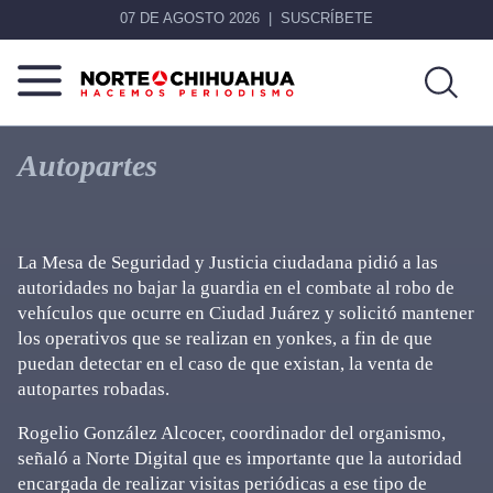
07 DE AGOSTO 2026
SUSCRÍBETE
Norte
Más
De
que
Autopartes
Chihuahua
noticias,
hacemos periodismo
La Mesa de Seguridad y Justicia ciudadana pidió a las
autoridades no bajar la guardia en el combate al robo de
vehículos que ocurre en Ciudad Juárez y solicitó mantener
los operativos que se realizan en yonkes, a fin de que
puedan detectar en el caso de que existan, la venta de
autopartes robadas.
Rogelio González Alcocer, coordinador del organismo,
señaló a Norte Digital que es importante que la autoridad
encargada de realizar visitas periódicas a ese tipo de