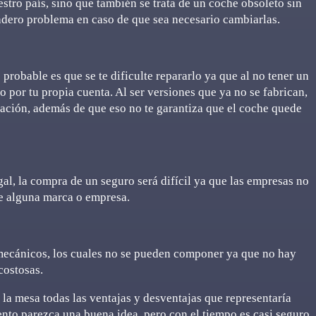
tro país, sino que también se trata de un coche obsoleto sin
dadero problema en caso de que sea necesario cambiarlas.
 probable es que se te dificulte repararlo ya que al no tener un
o por tu propia cuenta. Al ser versiones que ya no se fabrican,
ación, además de que eso no te garantiza que el coche quede
al, la compra de un seguro será difícil ya que las empresas no
de alguna marca o empresa.
mecánicos, los cuales no se pueden componer ya que no hay
costosas.
la mesa todas las ventajas y desventajas que representaría
ento parezca una buena idea, pero con el tiempo es casi seguro