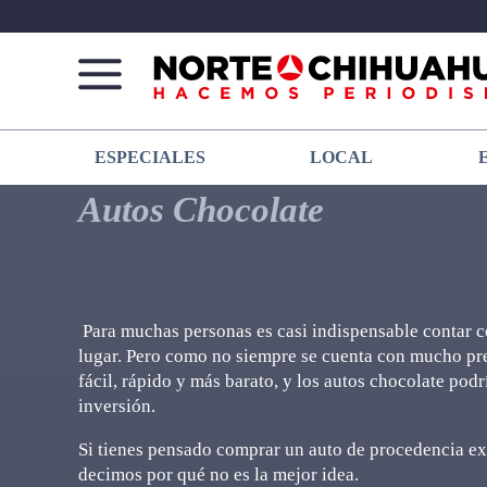
Norte
Más
ESPECIALES
LOCAL
De
que
Chihuahua
noticias,
Autos Chocolate
hacemos periodismo
Para muchas personas es casi indispensable contar c
lugar. Pero como no siempre se cuenta con mucho pre
fácil, rápido y más barato, y los autos chocolate pod
inversión.
Si tienes pensado comprar un auto de procedencia e
decimos por qué no es la mejor idea.