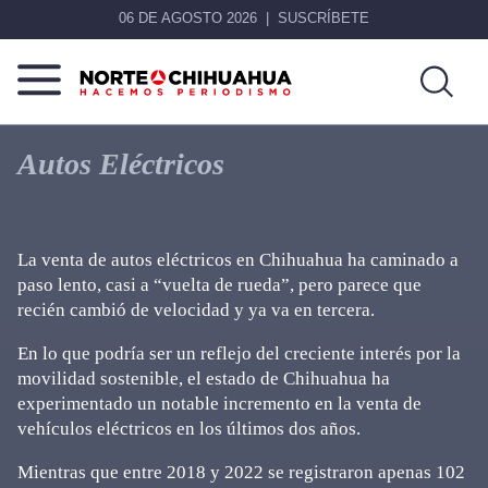
06 DE AGOSTO 2026
SUSCRÍBETE
Norte
Más
De
que
Autos Eléctricos
Chihuahua
noticias,
hacemos periodismo
La venta de autos eléctricos en Chihuahua ha caminado a
paso lento, casi a “vuelta de rueda”, pero parece que
recién cambió de velocidad y ya va en tercera.
En lo que podría ser un reflejo del creciente interés por la
movilidad sostenible, el estado de Chihuahua ha
experimentado un notable incremento en la venta de
vehículos eléctricos en los últimos dos años.
Mientras que entre 2018 y 2022 se registraron apenas 102