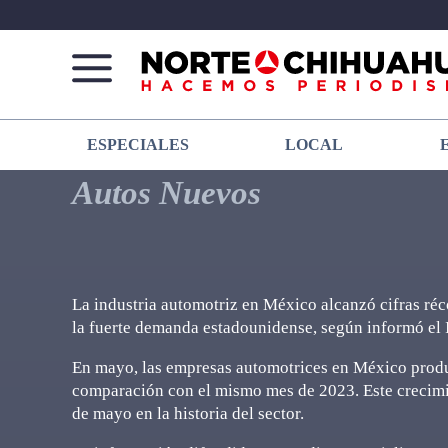
Norte
Más
ESPECIALES
LOCAL
De
que
Chihuahua
noticias,
Autos Nuevos
hacemos periodismo
La industria automotriz en México alcanzó cifras ré
la fuerte demanda estadounidense, según informó el I
En mayo, las empresas automotrices en México produ
comparación con el mismo mes de 2023. Este crecimie
de mayo en la historia del sector.