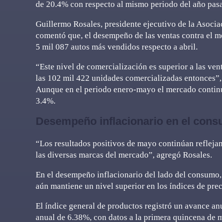
de 20.4% con respecto al mismo periodo del año pas
Guillermo Rosales, presidente ejecutivo de la Asoc
comentó que, el desempeño de las ventas contra el m
5 mil 087 autos más vendidos respecto a abril.
“Este nivel de comercialización es superior a las ve
las 102 mil 422 unidades comercializadas entonces”,
Aunque en el periodo enero-mayo el mercado continuo
3.4%.
Desempeño inflacionario en el con
“Los resultados positivos de mayo continúan refleja
las diversas marcas del mercado”, agregó Rosales.
En el desempeño inflacionario del lado del consumo, 
aún mantiene un nivel superior en los índices de pre
El índice general de productos registró un avance an
anual de 6.38%, con datos a la primera quincena de 