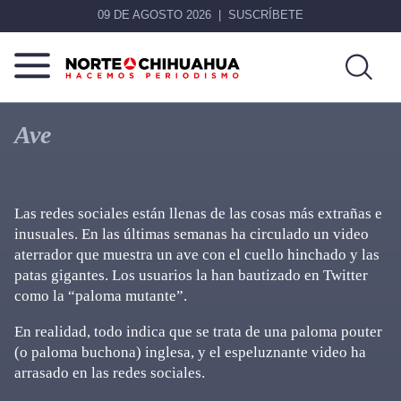
09 DE AGOSTO 2026
SUSCRÍBETE
Norte
Más
De
que
Ave
Chihuahua
noticias,
hacemos periodismo
Las redes sociales están llenas de las cosas más extrañas e
inusuales. En las últimas semanas ha circulado un video
aterrador que muestra un ave con el cuello hinchado y las
patas gigantes. Los usuarios la han bautizado en Twitter
como la “paloma mutante”.
En realidad, todo indica que se trata de una paloma pouter
(o paloma buchona) inglesa, y el espeluznante video ha
arrasado en las redes sociales.