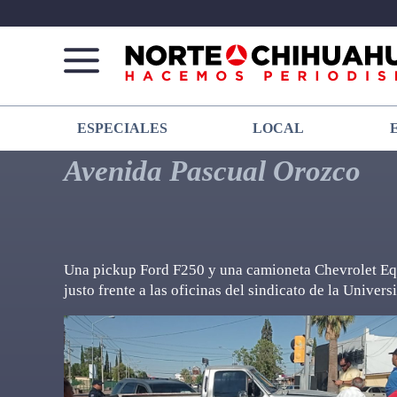
Norte
Más
ESPECIALES
LOCAL
De
que
Chihuahua
noticias,
Avenida Pascual Orozco
hacemos periodismo
Una pickup Ford F250 y una camioneta Chevrolet Eq
justo frente a las oficinas del sindicato de la Univ