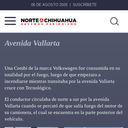
06 DE AGOSTO 2026
SUSCRÍBETE
Norte
Más
De
que
Avenida Vallarta
Chihuahua
noticias,
hacemos periodismo
Una Combi de la marca Volkswagen fue consumida en su
totalidad por el fuego, luego de que empezara a
incendiarse mientras transitaba por la avenida Vallarta
cruce con Tecnológico.
El conductor circulaba de norte a sur por la avenida
Vallarta cuando se percató de que salía fuego del motor de
su camioneta, el cual se encuentra en la parte posterior del
vehículo.