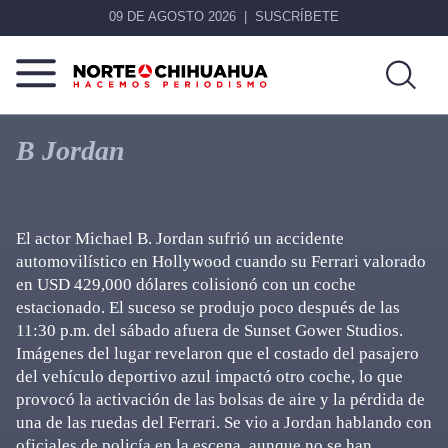
09 DE AGOSTO 2026
SUSCRÍBETE
Norte
Más
De
que
B Jordan
Chihuahua
noticias,
hacemos periodismo
El actor Michael B. Jordan sufrió un accidente
automovilístico en Hollywood cuando su Ferrari valorado
en USD 429,000 dólares colisionó con un coche
estacionado. El suceso se produjo poco después de las
11:30 p.m. del sábado afuera de Sunset Gower Studios.
Imágenes del lugar revelaron que el costado del pasajero
del vehículo deportivo azul impactó otro coche, lo que
provocó la activación de las bolsas de aire y la pérdida de
una de las ruedas del Ferrari. Se vio a Jordan hablando con
oficiales de policía en la escena, aunque no se han