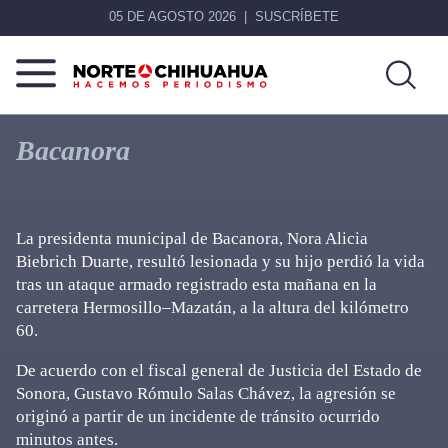
05 DE AGOSTO 2026
SUSCRÍBETE
Norte
Más
De
que
Bacanora
Chihuahua
noticias,
hacemos periodismo
La presidenta municipal de Bacanora, Nora Alicia
Biebrich Duarte, resultó lesionada y su hijo perdió la vida
tras un ataque armado registrado esta mañana en la
carretera Hermosillo–Mazatán, a la altura del kilómetro
60.
De acuerdo con el fiscal general de Justicia del Estado de
Sonora, Gustavo Rómulo Salas Chávez, la agresión se
originó a partir de un incidente de tránsito ocurrido
minutos antes.