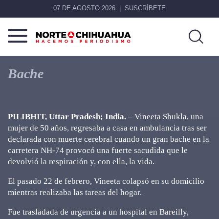
07 DE AGOSTO 2026
SUSCRÍBETE
Norte
Más
De
que
Bache
Chihuahua
noticias,
hacemos periodismo
PILIBHIT, Uttar Pradesh; India.
– Vineeta Shukla, una
mujer de 50 años, regresaba a casa en ambulancia tras ser
declarada con muerte cerebral cuando un gran bache en la
carretera NH-74 provocó una fuerte sacudida que le
devolvió la respiración y, con ella, la vida.
El pasado 22 de febrero, Vineeta colapsó en su domicilio
mientras realizaba las tareas del hogar.
Fue trasladada de urgencia a un hospital en Bareilly,