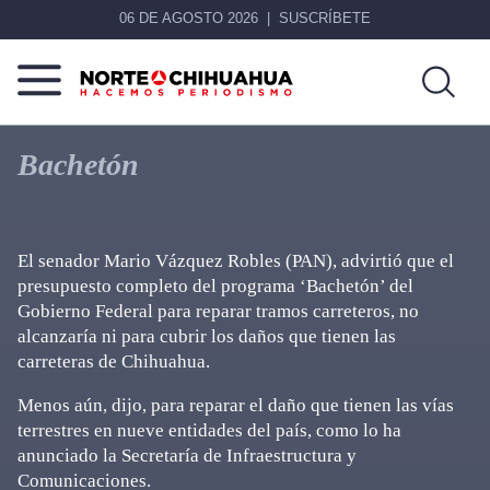
06 DE AGOSTO 2026
SUSCRÍBETE
Norte
Más
De
que
Bachetón
Chihuahua
noticias,
hacemos periodismo
El senador Mario Vázquez Robles (PAN), advirtió que el
presupuesto completo del programa ‘Bachetón’ del
Gobierno Federal para reparar tramos carreteros, no
alcanzaría ni para cubrir los daños que tienen las
carreteras de Chihuahua.
Menos aún, dijo, para reparar el daño que tienen las vías
terrestres en nueve entidades del país, como lo ha
anunciado la Secretaría de Infraestructura y
Comunicaciones.