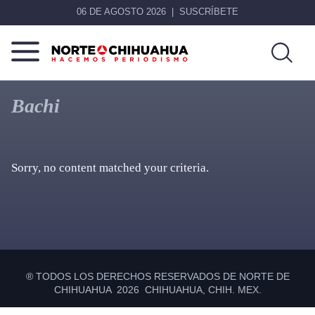
06 DE AGOSTO 2026
SUSCRÍBETE
Norte
Más
De
que
Bachi
Chihuahua
noticias,
hacemos periodismo
Sorry, no content matched your criteria.
Primary
Sidebar
® TODOS LOS DERECHOS RESERVADOS DE NORTE DE
CHIHUAHUA 2026 CHIHUAHUA, CHIH. MEX.