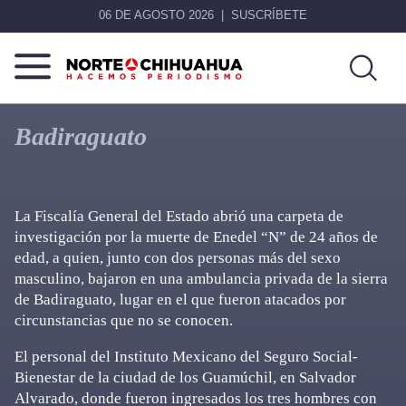
06 DE AGOSTO 2026
SUSCRÍBETE
Norte
Más
De
que
Badiraguato
Chihuahua
noticias,
hacemos periodismo
La Fiscalía General del Estado abrió una carpeta de
investigación por la muerte de Enedel “N” de 24 años de
edad, a quien, junto con dos personas más del sexo
masculino, bajaron en una ambulancia privada de la sierra
de Badiraguato, lugar en el que fueron atacados por
circunstancias que no se conocen.
El personal del Instituto Mexicano del Seguro Social-
Bienestar de la ciudad de los Guamúchil, en Salvador
Alvarado, donde fueron ingresados los tres hombres con