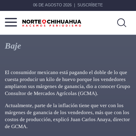
06 DE AGOSTO 2026
SUSCRÍBETE
Norte
Más
De
que
Baje
Chihuahua
noticias,
hacemos periodismo
El consumidor mexicano está pagando el doble de lo que
cuesta producir un kilo de huevo porque los vendedores
ampliaron sus márgenes de ganancia, dio a conocer Grupo
Consultor de Mercados Agrícolas (GCMA).
Actualmente, parte de la inflación tiene que ver con los
márgenes de ganancia de los vendedores, más que con los
costos de producción, explicó Juan Carlos Anaya, director
de GCMA.