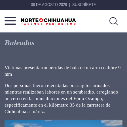
06 DE AGOSTO 2026
SUSCRÍBETE
Norte
Más
De
que
Baleados
Chihuahua
noticias,
hacemos periodismo
Víctimas presentaron heridas de bala de un arma calibre 9
mm
Dos personas fueron ejecutadas por sujetos armados
mientras realizaban labores en un sembradío, arreglando
un cerco en las inmediaciones del Ejido Ocampo,
específicamente en el kilómetro 35 de la carretera de
Chihuahua a Juárez.