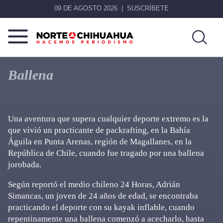
09 DE AGOSTO 2026
SUSCRÍBETE
Norte
Más
De
que
Ballena
Chihuahua
noticias,
hacemos periodismo
Una aventura que supera cualquier deporte extremo es la
que vivió un practicante de packrafting, en la Bahía
Águila en Punta Arenas, región de Magallanes, en la
República de Chile, cuando fue tragado por una ballena
jorobada.
Según reportó el medio chileno 24 Horas, Adrián
Simancas, un joven de 24 años de edad, se encontraba
practicando el deporte con su kayak inflable, cuando
repentinamente una ballena comenzó a acecharlo, hasta