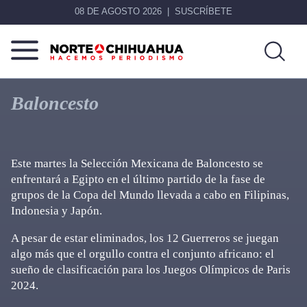
08 DE AGOSTO 2026
SUSCRÍBETE
Norte
Más
De
que
Baloncesto
Chihuahua
noticias,
hacemos periodismo
Este martes la Selección Mexicana de Baloncesto se
enfrentará a Egipto en el último partido de la fase de
grupos de la Copa del Mundo llevada a cabo en Filipinas,
Indonesia y Japón.
A pesar de estar eliminados, los 12 Guerreros se juegan
algo más que el orgullo contra el conjunto africano: el
sueño de clasificación para los Juegos Olímpicos de Paris
2024.