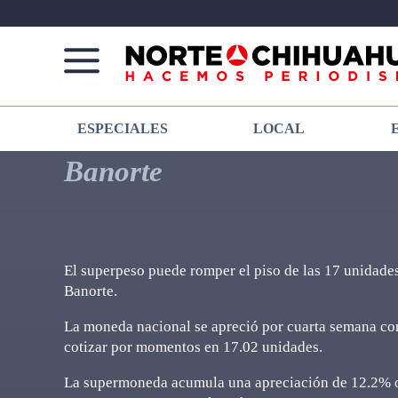
Norte
Más
ESPECIALES
LOCAL
De
que
Chihuahua
noticias,
Banorte
hacemos periodismo
El superpeso puede romper el piso de las 17 unidades
Banorte.
La moneda nacional se apreció por cuarta semana con
cotizar por momentos en 17.02 unidades.
La supermoneda acumula una apreciación de 12.2% o 