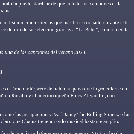
 también puede alardear de que una de sus canciones es la
Obama.
có un listado con los temas que más ha escuchado durante este
ce dentro de su selección gracias a “La Bebé”, canción en la
 una de las canciones del verano 2023.
23
es el único intérprete de habla hispana que logró colarse en
añola Rosalía y el puertorriqueño Rauw Alejandro, con
ca como las agrupaciones Pearl Jam y The Rolling Stones, o los
 claro que Obama tiene un oído musical bastante amplio.
 fan de la música latinoamericana, pues en 2022 incluyó a