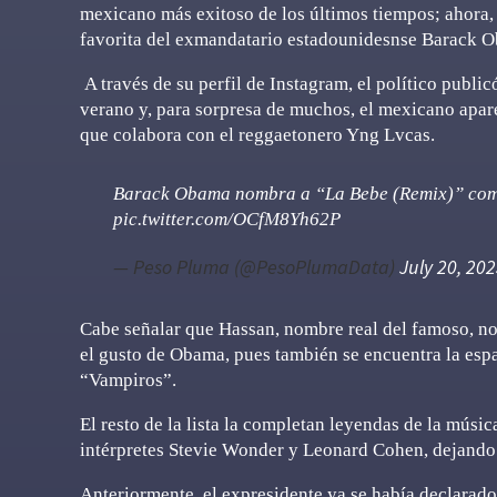
mexicano más exitoso de los últimos tiempos; ahora,
favorita del exmandatario estadounidesnse Barack 
A través de su perfil de Instagram, el político publi
verano y, para sorpresa de muchos, el mexicano apare
que colabora con el reggaetonero Yng Lvcas.
Barack Obama nombra a “La Bebe (Remix)” como
pic.twitter.com/OCfM8Yh62P
— Peso Pluma (@PesoPlumaData)
July 20, 20
Cabe señalar que Hassan, nombre real del famoso, no 
el gusto de Obama, pues también se encuentra la esp
“Vampiros”.
El resto de la lista la completan leyendas de la músi
intérpretes Stevie Wonder y Leonard Cohen, dejando
Anteriormente, el expresidente ya se había declarado