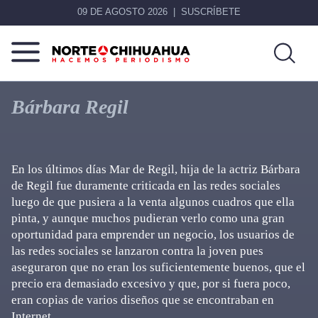
09 DE AGOSTO 2026
SUSCRÍBETE
Norte
Más
De
que
Bárbara Regil
Chihuahua
noticias,
hacemos periodismo
En los últimos días Mar de Regil, hija de la actriz Bárbara
de Regil fue duramente criticada en las redes sociales
luego de que pusiera a la venta algunos cuadros que ella
pinta, y aunque muchos pudieran verlo como una gran
oportunidad para emprender un negocio, los usuarios de
las redes sociales se lanzaron contra la joven pues
aseguraron que no eran los suficientemente buenos, que el
precio era demasiado excesivo y que, por si fuera poco,
eran copias de varios diseños que se encontraban en
Internet.