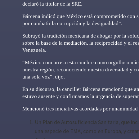
declaró la titular de la SRE.
Bárcena indicó que México está comprometido con su 
por combatir la corrupción y la desigualdad”.
Subrayó la tradición mexicana de abogar por la soluc
sobre la base de la mediación, la reciprocidad y el 
Venezuela.
“México concurre a esta cumbre como orgulloso miem
nuestra región, reconociendo nuestra diversidad y co
una sola voz”, dijo.
En su discurso, la canciller Bárcena mencionó que an
estuvo ausente y confirmamos la urgencia de supera
Mencionó tres iniciativas acordadas por unanimidad
Un Plan de Autosuficiencia Sanitaria, que in
una especie de EMA, como en Europa, y crea