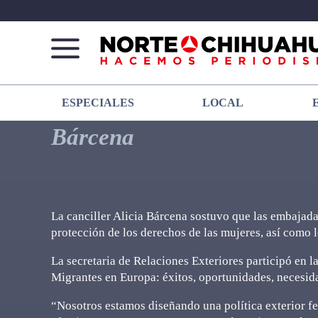
Norte
Más
ESPECIALES
LOCAL
De
que
Chihuahua
noticias,
Bárcena
hacemos periodismo
La canciller Alicia Bárcena sostuvo que las embajada
protección de los derechos de las mujeres, así como l
La secretaria de Relaciones Exteriores participó en 
Migrantes en Europa: éxitos, oportunidades, necesidad
“Nosotros estamos diseñando una política exterior fem