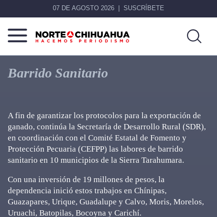
07 DE AGOSTO 2026
SUSCRÍBETE
Norte
Más
De
que
Barrido Sanitario
Chihuahua
noticias,
hacemos periodismo
A fin de garantizar los protocolos para la exportación de
ganado, continúa la Secretaría de Desarrollo Rural (SDR),
en coordinación con el Comité Estatal de Fomento y
Protección Pecuaria (CEFPP) las labores de barrido
sanitario en 10 municipios de la Sierra Tarahumara.
Con una inversión de 19 millones de pesos, la
dependencia inició estos trabajos en Chínipas,
Guazapares, Urique, Guadalupe y Calvo, Moris, Morelos,
Uruachi, Batopilas, Bocoyna y Carichí.